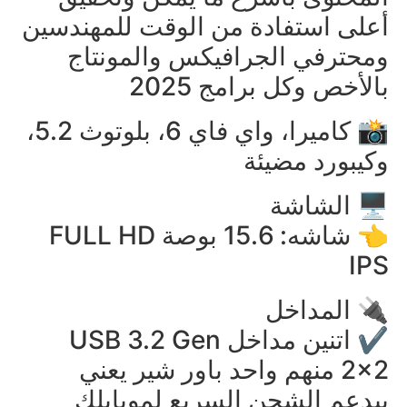
أعلى استفادة من الوقت للمهندسين
ومحترفي الجرافيكس والمونتاج
بالأخص وكل برامج 2025
📸 كاميرا، واي فاي 6، بلوتوث 5.2،
وكيبورد مضيئة
🖥️ الشاشة
👈 شاشه: 15.6 بوصة FULL HD
IPS
🔌 المداخل
✔️ اتنين مداخل USB 3.2 Gen
2×2 منهم واحد باور شير يعني
بيدعم الشحن السريع لموبايلك