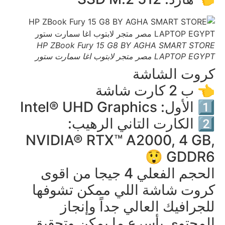
HP ZBook Fury 15 G8 BY AGHA SMART STORE
LAPTOP EGYPT مصر متجر لابتوب اغا سمارت ستور
كروت الشاشة
👈 ب 2 كارت شاشة
1️⃣ الأول: Intel® UHD Graphics
2️⃣ الكارت التاني الرهيب:
NVIDIA® RTX™ A2000, 4 GB,
GDDR6 😲
الحجم الفعلي 4 جيجا من اقوى
كروت شاشة اللي ممكن تشوفها
للجرافيك العالي جداً وإنجاز
المحتوى بأسرع ما يمكن وتحقيق