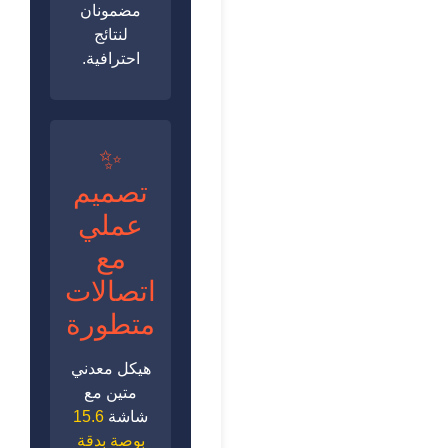
مضمونان
لنتائج
احترافية.
✨
تصميم
عملي
مع
اتصالات
متطورة
هيكل معدني
متين مع
شاشة
15.6
بوصة بدقة