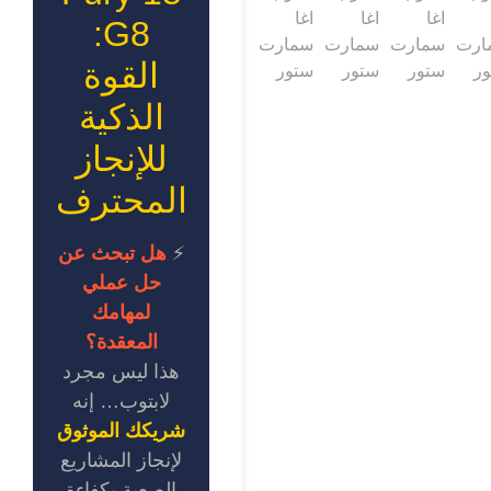
G8:
القوة
الذكية
للإنجاز
المحترف
⚡
هل تبحث عن
حل عملي
لمهامك
المعقدة؟
هذا ليس مجرد
لابتوب… إنه
شريكك الموثوق
لإنجاز المشاريع
الصعبة بكفاءة