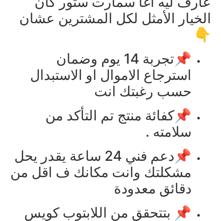
عارف ليه اغا سمارت ستور كان
الخيار الأمثل لكل المشترين عشان
👇
📌تجربة 14 يوم وضمان
استرجاع الاموال او الاستبدال
حسب رغبتك انت
📌كفائة منتج تم التأكد من
سلامته .
📌دعم فني 24 ساعة يقدر يحل
مشكلتك وانت مكانك ف اقل من
دقائق معدودة
📌 بتتحقق من اللابتوب كويس