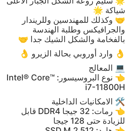
🌟 سليم روعة الشكل الجبار الاعلى
شياكة 🌟
🤝 وكذلك للمهندسين وللريندار
والجرافيكس وطلبة الهندسة
بالفخامة والشكل الشيك جدا 🤝
👌 وارد أوروبي بحالة الزيرو 👌
💻 المعالج
👈 نوع البروسيسور: Intel® Core™
i7-11800H
🛠️ الامكانيات الداخلية
👈 رمات: 32 جيجا DDR4 قابل
للزيادة حتى 128 جيجا
👈 هارد: 512 SSD M.2