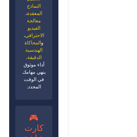
النماذج
المعقدة
،
معالجة
الفيديو
الاحترافي
،
و
المحاكاة
الهندسية
الدقيقة
.
أداء موثوق
ينهي مهامك
في الوقت
المحدد.
🎮
كارت