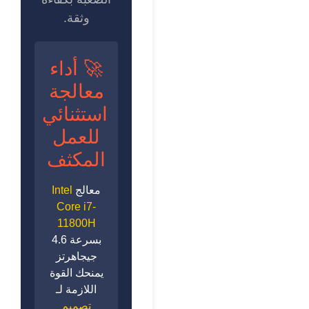
وثقة.
🚀 أداء
معالجة
استثنائي
للعمل
المكثف
معالج
Intel
Core i7-
11800H
بسرعة 4.6
جيجاهرتز
يمنحك القوة
اللازمة لـ
تصميم