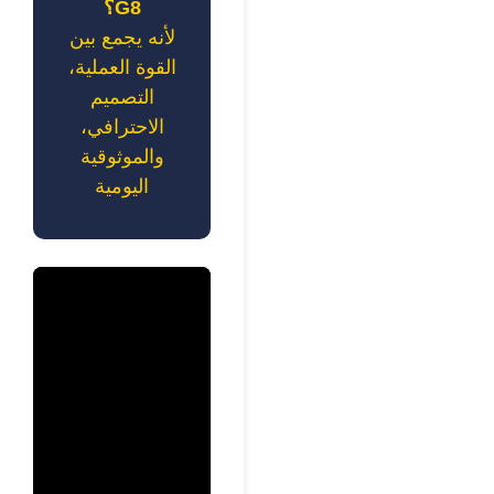
G8؟
لأنه يجمع بين
القوة العملية،
التصميم
الاحترافي،
والموثوقية
اليومية