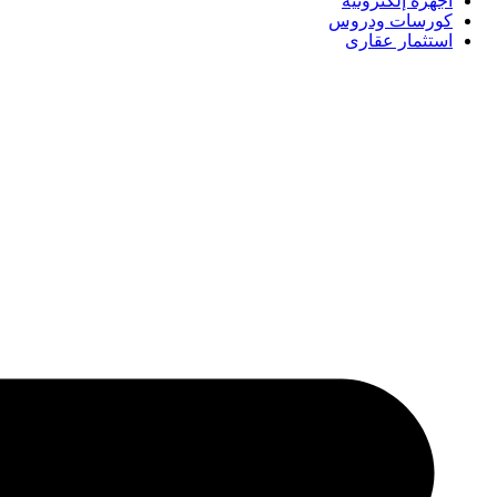
أجهزة إلكترونية
كورسات ودروس
استثمار عقارى