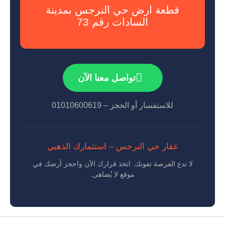
قطعة ارض حي النرجس بمدينة
السادات رقم 73
تواصل معنا الآن
للاستفسار أو الحجز – 01010600619
عقار حي النرجس – استثمارك الذهبي
لا تدع الفرصة تفوتك. اتخذ قرارك الآن واحجز أرضك في
موقع لا يُضاهى.