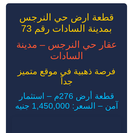
قطعة ارض حي النرجس
بمدينة السادات رقم 73
عقار حي النرجس – مدينة
السادات
فرصة ذهبية في موقع متميز
جداً
قطعة أرض 276م – استثمار
آمن – السعر: 1,450,000 جنيه