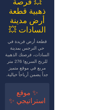
💥 فرصة
ذهبية قطعة
أرض مدينة
السادات 💥
قطعة أرض فريدة في
حي النرجس بمدينة
السادات، فرصتك الذهبية
للربح السريع! 276 متر
مربع في موقع متميز
جداً يضمن أرباحاً خيالية.
✨ موقع
استراتيجي ✨