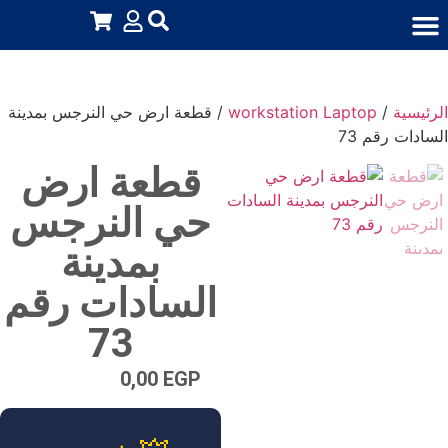
اشتراكات منتجات رقمية
استثمار عقارى
كورسات ودروس
قطع غيار لابتوب وكمبيوتر
إكسسوارات لابتوب وكمبيوتر
جميع المنتجات
أجهزة إلكترونية
الرئيسية
/
workstation Laptop
/ قطعة ارض حي النرجس بمدينة
السادات رقم 73
قطعة ارض
حي النرجس
بمدينة
السادات رقم
73
0,00
EGP