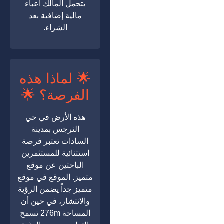
يتحمل المالك أعباء
مالية إضافية بعد
الشراء.
🌟 لماذا هذه
الفرصة؟ 🌟
هذه الأرض في حي
النرجس بمدينة
السادات تعتبر فرصة
استثنائية للمستثمرين
الباحثين عن موقع
متميز. الموقع في موقع
متميز جداً يضمن الرؤية
والانتشار، في حين أن
المساحة 276m تسمح