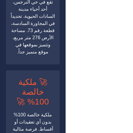
تقع في حي النرجس،
أحد أحياء مدينة
السادات الحيوية. تحديداً
في المجاورة السادسة،
قطعة رقم 73. مساحة
الأرض 276 متر مربع،
وتتميز بموقعها في
موقع متميز جداً.
🚀 ملكية
خالصة
100% 🚀
ملكية خالصة 100%
بدون أي تعقيدات أو
أقساط. فرصة مثالية