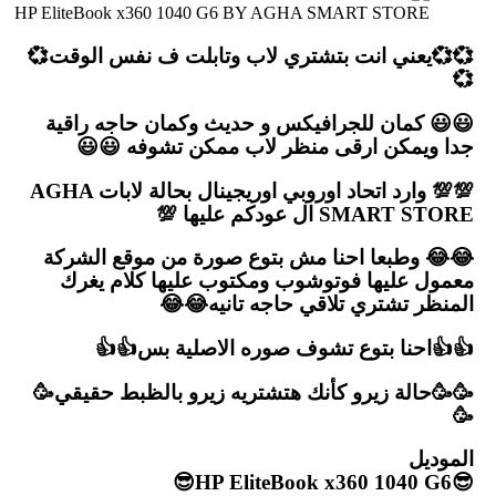
HP EliteBook x360 1040 G6 BY AGHA SMART STORE
💞💞يعني انت بتشتري لاب وتابلت ف نفس الوقت💞
💞
😃😃 كمان للجرافيكس و حديث وكمان حاجه راقية
جدا ويمكن ارقى منظر لاب ممكن تشوفه 😃😃
💯💯 وارد اتحاد اوروبي اوريجينال بحالة لابات AGHA
SMART STORE ال عودكم عليها 💯
😂😂 وطبعا احنا مش بتوع صورة من موقع الشركة
معمول عليها فوتوشوب ومكتوب عليها كلام يغرك
المنظر تشتري تلاقي حاجه تانيه😂😂
👍👍احنا بتوع تشوف صوره الاصلية بس👍👍
🥳🥳حالة زيرو كأنك هتشتريه زيرو بالظبط حقيقي🥳
🥳
الموديل
😎HP EliteBook x360 1040 G6😎