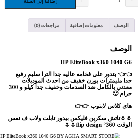
إضافة إلى السلة
+
-
Quantity
الوصف
معلومات إضافية
مراجعات (0)
الوصف
HP EliteBook x360 1040 G6
👈👈 بتدور على فخامه عاليه جدا الترا سليم رفيع
جدا مليمترات بوزن خفيف من احدث الموديلات
معدني بالكامل ضد الصدمات وخفيف جدا كيلو و 300
جرام 🙂
هاي كلاس لابتوب 👉👉
🌷🌷تاتش سكرين فليكس بيدور تابلت ولاب ف نفس
الوقت 360° flip design🌷🌷