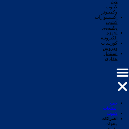
غيار
لابتوب
وكمبيوتر
إكسسوارات
لابتوب
وكمبيوتر
أجهزة
إلكترونية
كورسات
ودروس
استثمار
عقارى
جميع
المنتجات
لابتوب
اشتراكات
منتجات