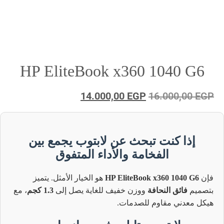
HP EliteBook x360 1040 G6
السعر
السعر
14.000,00
EGP
16.000,00
EGP
الأصلي
الحالي
هو:
هو:
14.000,00 EGP.
16.000,00 EGP.
إذا كنت تبحث عن لابتوب يجمع بين
الفخامة والأداء المتفوق
فإن
HP EliteBook x360 1040 G6
هو الخيار الأمثل. يتميز
بتصميم
فائق النحافة
ووزن خفيف للغاية يصل إلى
1.3 كجم
، مع
هيكل معدني مقاوم للصدمات.