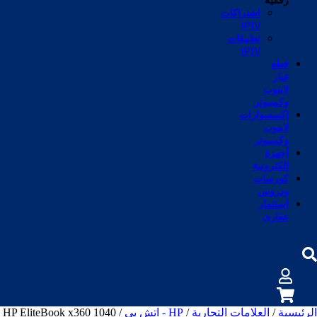
رقمية
اشتراكات
IPTV
تطبيقات
IPTV
قطع
غيار
لابتوب
وكمبيوتر
إكسسوارات
لابتوب
وكمبيوتر
أجهزة
إلكترونية
كورسات
ودروس
استثمار
عقارى
الرئيسية
/
العلامات التجارية
/
HP - اتش بي
/ HP EliteBook x360 1040