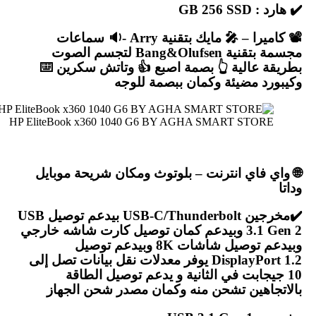
✔️ هارد : GB 256 SSD
📽 كاميرا – 🎤 مايك بتقنية Arry -🔉 سماعات
مجسمة بتقنية Bang&Olufsen لتجسم الصوت
بطريقة عالية 👆 بصمة اصبع 👍 وتاتش سكرين ⌨️
وكيبورد مضيئة وكمان ببصمة للوجه
HP EliteBook x360 1040 G6 BY AGHA SMART STORE
🌐 واي فاي انترنت – بلوتوث ومكان شريحة موبايل
وداتا
✔️مخرجين USB-C/Thunderbolt بيدعم توصيل USB
3.1 Gen 2 وبيدعم كمان توصيل كارت شاشه خارجي
وبيدعم توصيل شاشات 8K وبيدعم توصيل
DisplayPort 1.2 يوفر معدلات نقل بيانات تصل إلى
10 جيجابت في الثانية و يدعم توصيل الطاقة
بالاتجاهين تشحن منه وكمان مصدر شحن الجهاز