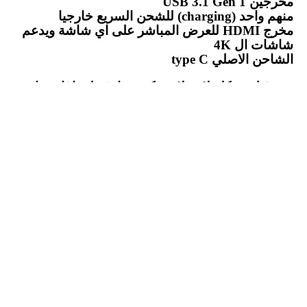
مخرجين USB 3.1 Gen 1
منهم واحد (charging) للشحن السريع خارجيا
مخرج HDMI للعرض المباشر على اي شاشة ويدعم
شاشات ال 4K
الشاحن الاصلي type C
بس قبل ده كله لازم لازم تكون عارف ليه اغا سمارت
ستور كان الخيار الأمثل لكل المشترين عشان👇
📌تجربة 14 يوم وضمان استرجاع الاموال او
الاستبدال حسب رغبتك انت
📌كفائة منتج تم التأكد من سلامته .
📌دعم فني 24 ساعة يقدر يحل مشكلتك وانت
مكانك ف اقل من دقائق معدودة
📌 بتتحقق من اللابتوب كويس قبل الاستلام
📌ضمان عام كامل 12 شهر.
📌ضمان خلوه من كافة عيوب الصناعة