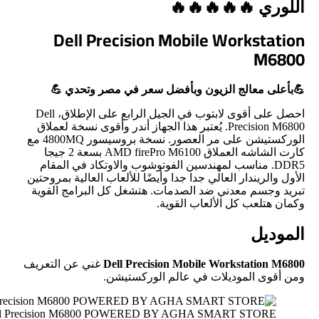
اللوري 🔥🔥⁦🔥🔥🔥
Dell Precision Mobile Workstation
M6800
💪بأعلى معالج الزيون وبأفضل سعر في مصر وتحدي 💪
احصل على أقوى لابتوب في الجيل الرابع على الإطلاق، Dell
Precision M6800. يُعتبر هذا الجهاز أندر وأقوى نسخة لعملاق
الوركستيشن على مر العصور. نسخة بروسيسور 4800MQ مع
كارت الشاشه العملاق AMD firePro M6100 بسعة 2 جيجا
DDR5. مناسب لمهندسين الفوتوشوب والاوتكاد في المقام
الأول والريندار العالي جدا جدا وأيضًا للألعاب العالية بمروحتين
تبريد وجسم معدني ضد الصدمات. هتشغل كل البرامج القوية
وكمان هتلعب كل الألعاب القوية.
الموديل
Dell Precision Mobile Workstation M6800
غني عن التعريف
ومن أقوى الموديلات في عالم الوركستيشن.
ll Precision M6800 POWERED BY AGHA SMART STORE