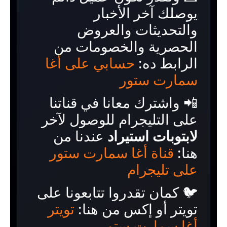
يوصلك آخر الأخبار
والتحديثات والعروض
الحصرية والخصومات من
الرابط ده:
حسابي على أغا
سمارت ستور
📲 واشترك معانا في قناتنا
على التليجرام للوصول لآخر
لابتوبات استيراد
عندنا من
هنا:
قناة أغا سمارت ستور
على تليجرام
🐦 كمان تقدروا تتابعونا على
تويتر أو إكس من هنا:
تويتر
أغا سمارت ستور