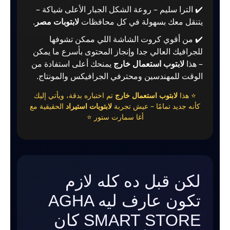
✔️ الترا سليم – روعة الشكل الجبار الأعلى شياكة –
يتنقل معك بسهولة في كل محافظات
لابتوبات مصر
.
✔️ من أقوي كروت الشاشة اللي ممكن تشوفها
للجرافيك العالي جدا وإنجاز المحتوى بأسرع ما يمكن
– هذا
لابتوب استعمال خارج
يمنحك أعلى استفادة من
الوقت للمهندسين ومحترفي الجرافيكس والمونتاج.
⭐ هذا
لابتوب استعمال خارج
تم اختباره بدقة، ويأتي إليك
كأنه جديد تمامًا – عيش تجربة
لابتوبات استيراد
الحقيقية مع
أغا سمارت ستور ⭐
لكن قبل ده كله لازم
تكون عارف ليه AGHA
SMART STORE كان