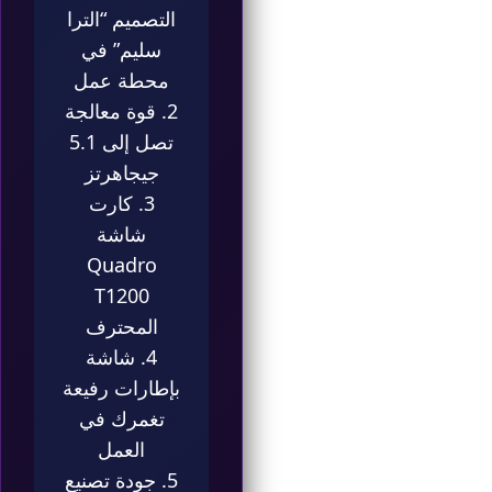
التصميم “الترا
سليم” في
محطة عمل
2. قوة معالجة
تصل إلى 5.1
جيجاهرتز
3. كارت
شاشة
Quadro
T1200
المحترف
4. شاشة
بإطارات رفيعة
تغمرك في
العمل
5. جودة تصنيع