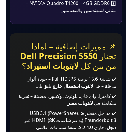
2️⃣ NVIDIA Quadro T1200 – 4GB GDDR6 –
مثالي للمهندسين والمصممين.
📌 مميزات إضافية – لماذا
تختار
Dell Precision 5550
من بين كل
لابتوبات استيراد
؟
✔️ شاشة 15.6 بوصة Full HD IPS – جودة ألوان
مذهلة – هذا
لابتوب استعمال خارج
يليق بك.
✔️ كاميرا، واي فاي، بلوتوث، وكيبورد مضيئة – تجربة
متكاملة في
لابتوبات مصر
.
✔️ مداخل متطورة: USB 3.1 (PowerShare)،
Thunderbolt 3 (يدعم شاشات 8K)، HDMI عبر
دنجل، قارئ SD 4.0، منفذ سماعات عالمي