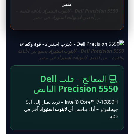
Dell Precision 5550
–
لابتوب استيراد
بأناقة فائقة –
من أفضل
لابتوبات استيراد
في مصر
Dell Precision 5550
–
لابتوب استيراد
يجمع بين الأناقة
والقوة – من أفضل
لابتوبات استيراد
في مصر
💻 المعالج – قلب
Dell
Precision 5550
النابض
Intel® Core™ i7-10850H – تردد يصل إلى 5.1
جيجاهرتز – أداء ينافس أي
لابتوب استيراد
آخر في
فئته.