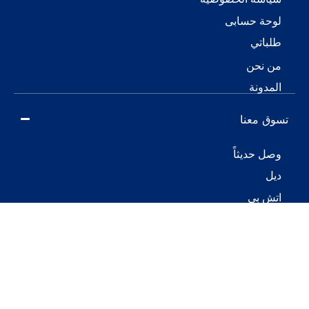
لوحة حسابى
طلباتي
من نحن
المدونة
تسوق معنا
وصل حديثاً
ديل
اتش بى
لاتيتيود
برو بوك
اليت بوك
لينوفو
Nvidia