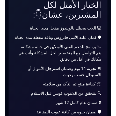
الخيار الأمثل لكل
المشترين، عشان👇:
💻 اللاب بيجيلك بالويندوز مفعل مدى الحياة
🛡️ كمان عليه الأنتي فايروس وباقة مفعلة مدة الحياة
📞 برنامج للدعم الفني الأونلاين في حالة مشكلة،
يتم التواصل مع المتخصص لحل المشكلة وأنت في
مكانك في أقل من دقائق
📆 تجربة 14 يوم وضمان استرجاع الأموال أو
الاستبدال حسب رغبتك
📦 كفاءة منتج تم التأكد من سلامته
🔍 بتتحقق من اللابتوب كويس قبل الاستلام
🔒 ضمان عام كامل 12 شهر
🛡️ ضمان خلوه من كافة عيوب الصناعة