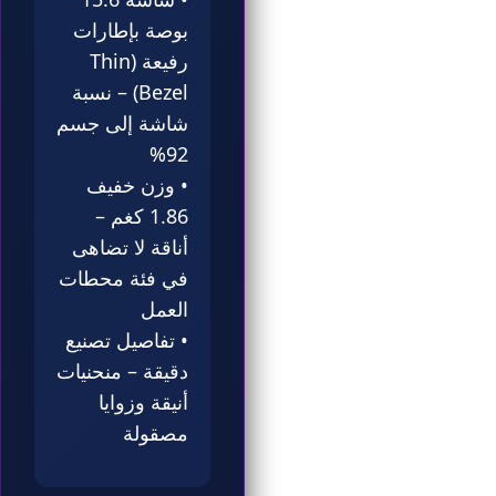
بوصة بإطارات
رفيعة (Thin
Bezel) – نسبة
شاشة إلى جسم
92%
• وزن خفيف
1.86 كغم –
أناقة لا تضاهى
في فئة محطات
العمل
• تفاصيل تصنيع
دقيقة – منحنيات
أنيقة وزوايا
مصقولة