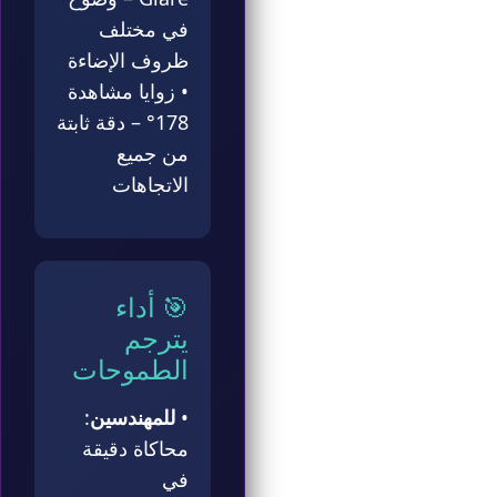
في مختلف
ظروف الإضاءة
• زوايا مشاهدة
178° – دقة ثابتة
من جميع
الاتجاهات
🎯 أداء
يترجم
الطموحات
•
للمهندسين
:
محاكاة دقيقة
في