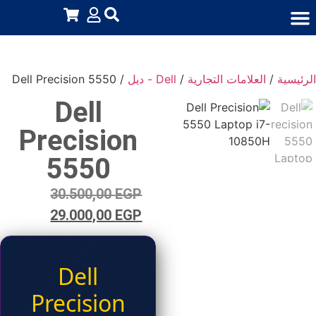
اشتراكات منتجات رقمية
استثمار عقارى
كورسات ودروس
قطع غيار لابتوب وكمبيوتر
إكسسوارات لابتوب وكمبيوتر
جميع المنتجات
أجهزة إلكترونية
الرئيسية
/
العلامات التجارية
/
Dell - ديل
/ Dell Precision 5550
Dell
Precision
5550
30.500,00
EGP
29.000,00
EGP
Dell
Precision