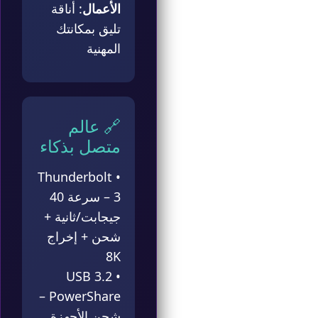
الأعمال
: أناقة
تليق بمكانتك
المهنية
🔗 عالم
متصل بذكاء
• Thunderbolt
3 – سرعة 40
جيجابت/ثانية +
شحن + إخراج
8K
• USB 3.2
PowerShare –
شحن الأجهزة