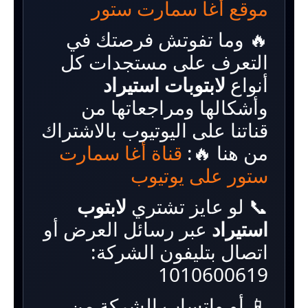
موقع أغا سمارت ستور
🔥 وما تفوتش فرصتك في
التعرف على مستجدات كل
أنواع
لابتوبات استيراد
وأشكالها ومراجعاتها من
قناتنا على اليوتيوب بالاشتراك
من هنا 🔥:
قناة أغا سمارت
ستور على يوتيوب
📞 لو عايز تشتري
لابتوب
استيراد
عبر رسائل العرض أو
اتصال بتليفون الشركة:
1010600619
📱 أو واتساب الشركة من