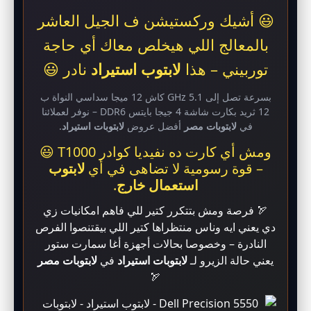
😃 أشيك وركستيشن ف الجيل العاشر
بالمعالج اللي هيخلص معاك أي حاجة
توربيني – هذا
لابتوب استيراد
نادر 😃
بسرعة تصل إلى 5.1 GHz كاش 12 ميجا سداسي النواة ب
12 ثريد بكارت شاشة 4 جيجا بايتس DDR6 – نوفر لعملائنا
في
لابتوبات مصر
أفضل عروض
لابتوبات استيراد
.
ومش أي كارت ده نفيديا كوادر T1000 😃
– قوة رسومية لا تضاهى في أي
لابتوب
استعمال خارج
.
🏹 فرصة ومش بتتكرر كتير للي فاهم امكانيات زي
دي يعني ايه وناس منتظراها كتير اللي بيقتنصوا الفرص
النادرة – وخصوصا بحالات أجهزة أغا سمارت ستور
يعني حالة الزيرو لـ
لابتوبات استيراد
في
لابتوبات مصر
🏹