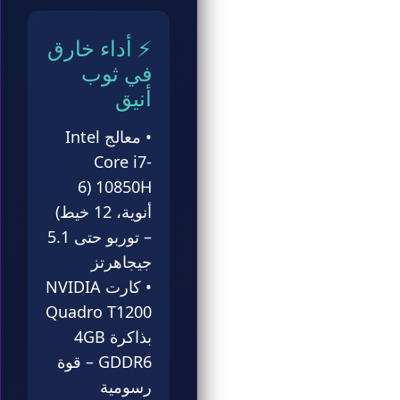
⚡ أداء خارق
في ثوب
أنيق
• معالج Intel
Core i7-
10850H (6
أنوية، 12 خيط)
– توربو حتى 5.1
جيجاهرتز
• كارت NVIDIA
Quadro T1200
بذاكرة 4GB
GDDR6 – قوة
رسومية