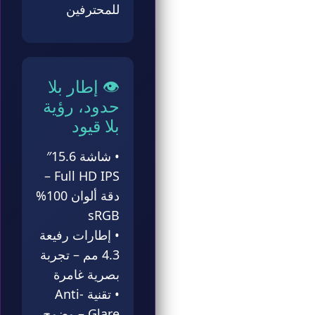
للمحترفين
👁️ إطار بلا
حدود، رؤية
بلا قيود
• شاشة 15.6″
Full HD IPS –
دقة ألوان 100%
sRGB
• إطارات رفيعة
4.3 مم – تجربة
بصرية غامرة
• تقنية Anti-
Glare – وضوح