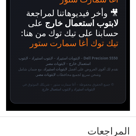
🎥 وأخر فيديوهاتنا لمراجعة
لابتوب استعمال خارج
على
حسابنا على تيك توك من هنا:
تيك توك أغا سمارت ستور
Dell Precision 5550
–
لابتوبات استيراد
–
لابتوب استيراد
–
لابتوب
استعمال خارج
–
لابتوبات مصر
نقدم لك أقوى العروض على أفضل
لابتوبات استيراد
، مع ضمان شامل
وشحن سريع لجميع محافظات
لابتوبات مصر
.
© جميع الحقوق محفوظة – أغا سمارت ستور – شريكك الموثوق في
لابتوبات استيراد
و
لابتوب استعمال خارج
.
المراجعات