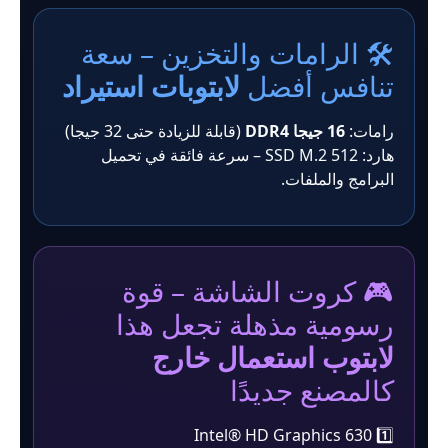
🛠️ الرامات والتخزين – سعة
تنافس أفضل
لابتوبات استيراد
رامات:
16 جيجا DDR4
(قابلة للزيادة حتى 32 جيجا)
هارد: 512 SSD M.2 – سرعة فائقة في تحميل
البرامج والملفات.
🎮 كروت الشاشة – قوة
رسومية مذهلة تجعل هذا
لابتوب استعمال خارج
كالمصنع جديدًا
1️⃣ Intel® HD Graphics 630