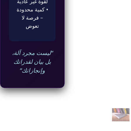
لقوة غير عادية
• كمية محدودة
– فرصة لا
تعوض
“ليست مجرد آلة،
بل بيان لقدراتك
وإنجازاتك”