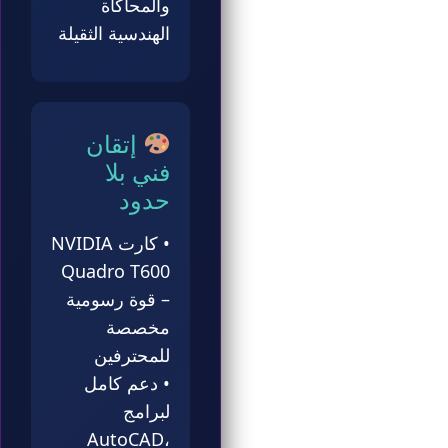
والمحاكاة
الهندسية الثقيلة
إتقان
فني بلا
حدود
• كارت NVIDIA
Quadro T600
– قوة رسومية
مخصصة
للمحترفين
• دعم كامل
لبرامج
AutoCAD،