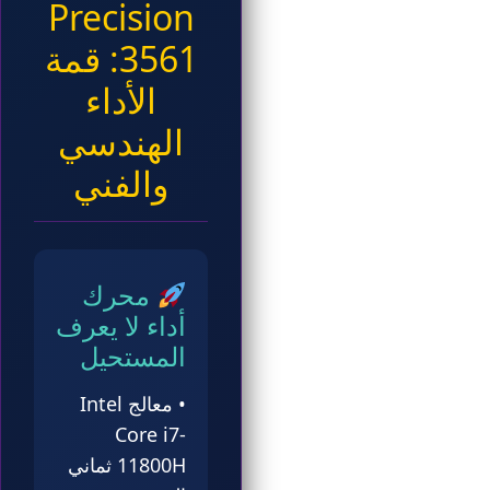
Precision
3561: قمة
الأداء
الهندسي
والفني
محرك
أداء لا يعرف
المستحيل
• معالج Intel
Core i7-
11800H ثماني