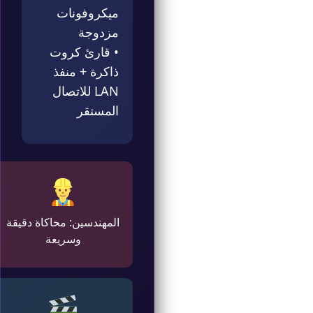
ميكروفونات
مزدوجة
• قارئ كروت
ذاكرة + منفذ
LAN للاتصال
المستقر
المهندسين: محاكاة دقيقة
وسريعة