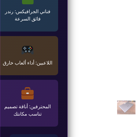
فناني الجرافيكس: رندر
فائق السرعة
اللاعبين: أداء ألعاب خارق
المحترفين: أناقة تصميم
تناسب مكانتك