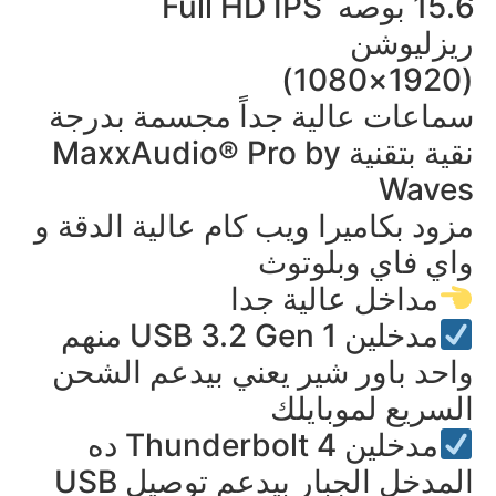
15.6 بوصه Full HD IPS
ريزليوشن
(1920×1080)
سماعات عالية جداً مجسمة بدرجة
نقية بتقنية MaxxAudio® Pro by
Waves
مزود بكاميرا ويب كام عالية الدقة و
واي فاي وبلوتوث
مداخل عالية جدا
مدخلين USB 3.2 Gen 1 منهم
واحد باور شير يعني بيدعم الشحن
السريع لموبايلك
مدخلين Thunderbolt 4 ده
المدخل الجبار بيدعم توصيل USB