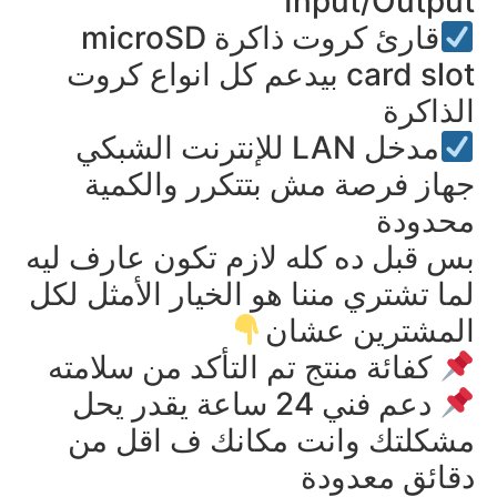
Input/Output
قارئ كروت ذاكرة microSD
card slot بيدعم كل انواع كروت
الذاكرة
مدخل LAN للإنترنت الشبكي
جهاز فرصة مش بتتكرر والكمية
محدودة
بس قبل ده كله لازم تكون عارف ليه
لما تشتري مننا هو الخيار الأمثل لكل
المشترين عشان
كفائة منتج تم التأكد من سلامته
دعم فني 24 ساعة يقدر يحل
مشكلتك وانت مكانك ف اقل من
دقائق معدودة