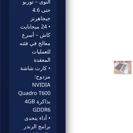
النوى – توربو
حتى 4.6
جيجاهرتز
• 24 ميجابايت
كاش – أسرع
معالج في فئته
للعمليات
المعقدة
• كارت شاشة
مزدوج:
NVIDIA
Quadro T600
بذاكرة 4GB
GDDR6
• أداء يتحدى
برامج الرندر