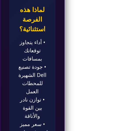
لماذا هذه
الفرصة
استثنائية؟
• أداء يتجاوز
توقعاتك
بمسافات
• جودة تصنيع
Dell الشهيرة
للمحطات
العمل
• توازن نادر
بين القوة
والأناقة
• سعر مميز