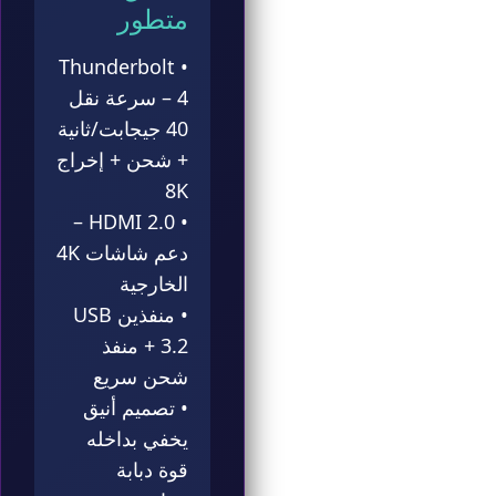
متطور
• Thunderbolt
4 – سرعة نقل
40 جيجابت/ثانية
+ شحن + إخراج
8K
• HDMI 2.0 –
دعم شاشات 4K
الخارجية
• منفذين USB
3.2 + منفذ
شحن سريع
• تصميم أنيق
يخفي بداخله
قوة دبابة