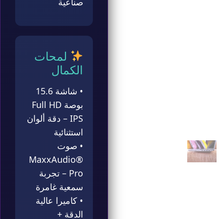
صناعية
لمحات
الكمال
• شاشة 15.6
بوصة Full HD
IPS – دقة ألوان
استثنائية
• صوت
MaxxAudio®
Pro – تجربة
سمعية غامرة
• كاميرا عالية
الدقة +