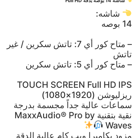
شاشة 14 بوصة بدقة Full HD
شاشه:
14 بوصه
– متاح كور أي 7: تاتش سكرين / غير
تاتش
– متاح كور أي 5: تاتش سكرين
TOUCH SCREEN Full HD IPS
ريزليوشن (1920×1080)
سماعات عالية جداً مجسمة بدرجة
نقية بتقنية MaxxAudio® Pro by
Waves
مزود بكاميرا ويب كام عالية الدقة