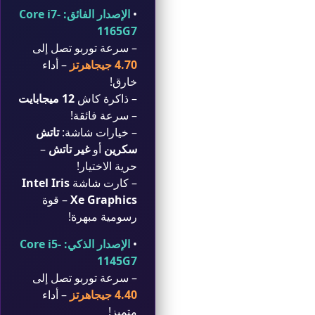
•
الإصدار الفائق: Core i7-
1165G7
– سرعة توربو تصل إلى
4.70 جيجاهرتز
– أداء
خارق!
– ذاكرة كاش
12 ميجابايت
– سرعة فائقة!
– خيارات شاشة:
تاتش
سكرين
أو
غير تاتش
–
حرية الاختيار!
– كارت شاشة
Intel Iris
Xe Graphics
– قوة
رسومية مبهرة!
•
الإصدار الذكي: Core i5-
1145G7
– سرعة توربو تصل إلى
4.40 جيجاهرتز
– أداء
متميز!