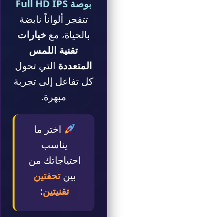
بوصة Full HD IPS
تتفجر ألواناً نابضة
بالحياة، مع
خيارات
تقنية اللمس
المتعددة
التي تحول
كل تفاعل إلى تجربة
مبهرة.
اختر ما
يناسب
احتياجاتك من
بين
تحفتين
تقنيتين
: