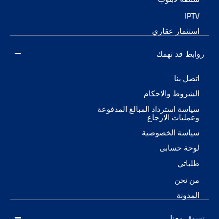
مار عقاري
 قد تهمك
 بنا
وط والاحكام
ة استرداد المبالغ المدفوعة
يات الارجاع
سة الخصوصية
ة حسابى
تي
نحن
ونة
معنا