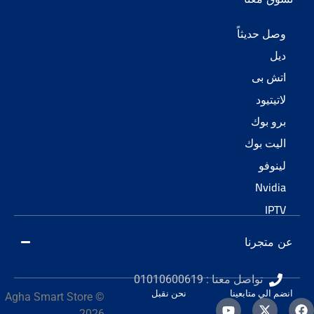
حديثاً
 بى
يود
بوك
 بوك
فو
Nv
جرنا
تواصل معنا : 01010600619
ي متابعينا
نحن نقبل
© Agha Smart Store
2026