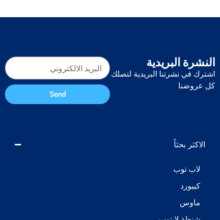
 البريدية
 نشرتنا البريدية لتصلك
نا
Send
بحثاً
توب
رد
س
 لابتوب