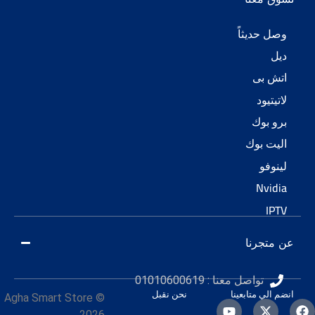
حديثاً
 بى
يود
بوك
 بوك
فو
Nv
جرنا
تواصل معنا : 01010600619
ي متابعينا
نحن نقبل
© Agha Smart Store
2026