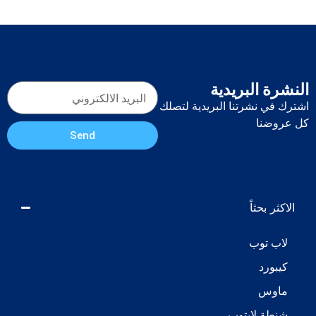
 البريدية
 نشرتنا البريدية لتصلك
نا
Send
بحثاً
توب
رد
س
 لابتوب