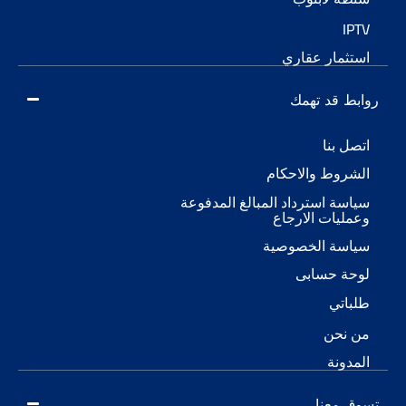
مار عقاري
 قد تهمك
 بنا
وط والاحكام
ة استرداد المبالغ المدفوعة
يات الارجاع
سة الخصوصية
ة حسابى
تي
نحن
ونة
معنا