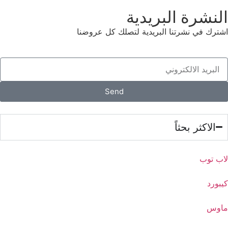
جيمنج
النشرة البريدية
ديل
اشترك في نشرتنا البريدية لتصلك كل عروضنا
رايزن
رايزن 4000
رايزن 5
رايزن 5000
Send
رايزن 7
رايزن 7000
الاكثر بحثاً
زدبوك
شاحن ديل
قطع غيار لابتوب
لاب توب
كور اي 9
كيبورد
كوررسات ودروس
لابتوب تابلت
ماوس
لاتيتيود