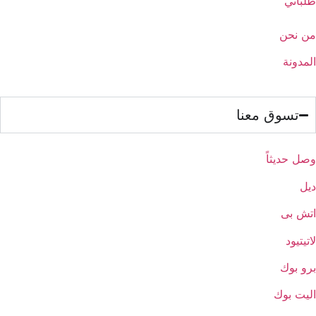
طلباتي
من نحن
المدونة
تسوق معنا
وصل حديثاً
ديل
اتش بى
لاتيتيود
برو بوك
اليت بوك