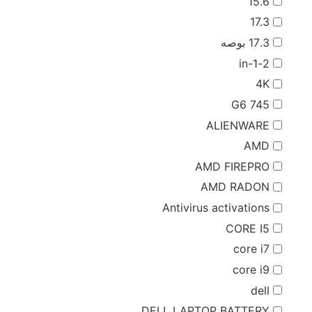
15.6
17.3
17.3 بوصه
2-in-1
4K
745 G6
ALIENWARE
AMD
AMD FIREPRO
AMD RADON
Antivirus activations
CORE I5
core i7
core i9
dell
DELL LAPTOP BATTERY