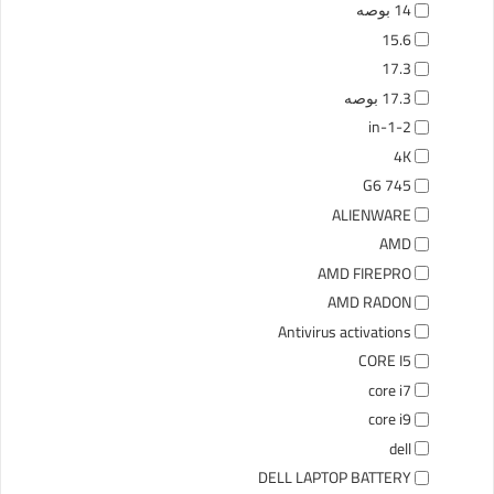
14 بوصه
15.6
17.3
17.3 بوصه
2-in-1
4K
745 G6
ALIENWARE
AMD
AMD FIREPRO
AMD RADON
Antivirus activations
CORE I5
core i7
core i9
dell
DELL LAPTOP BATTERY