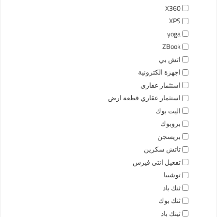
X360
XPS
yoga
ZBook
اتش بي
اجهزة الكترونية
استثمار عقاري
استثمار عقاري قطعة ارض
اليت بوك
بروبوك
بريسجن
تاتش سكرين
تفعيل انتي فيرس
توشيبا
ثنك باد
ثنك بوك
ثينك باد