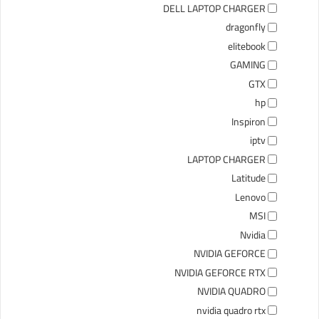
DELL LAPTOP CHARGER
dragonfly
elitebook
GAMING
GTX
hp
Inspiron
iptv
LAPTOP CHARGER
Latitude
Lenovo
MSI
Nvidia
NVIDIA GEFORCE
NVIDIA GEFORCE RTX
NVIDIA QUADRO
nvidia quadro rtx