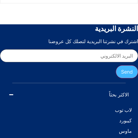
زدبوك
شاحن ديل
قطع غيار لابتوب
النشرة البريدية
كور اي 9
كوررسات ودروس
اشترك في نشرتنا البريدية لتصلك كل عروضنا
لابتوب تابلت
لاتيتيود
لينوفو
ورك ستيشن
Send
الاكثر بحثاً
لاب توب
كيبورد
ماوس