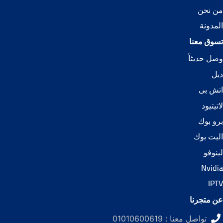
من نحن
المدونة
تسوق معنا
وصل حديثاً
ديل
اتش بى
لاتيتيود
برو بوك
اليت بوك
لينوفو
Nvidia
IPTV
عن متجرنا
تواصل معنا : 01010600619