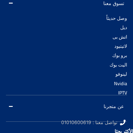
تسوق معنا
وصل حديثاً
ديل
اتش بى
لاتيتيود
برو بوك
اليت بوك
لينوفو
Nvidia
IPTV
عن متجرنا
تواصل معنا : 01010600619
الأكثر بحثا