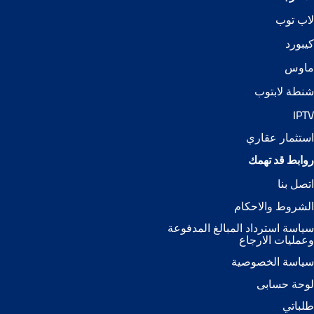
لاب توب
كيبورد
ماوس
شنطة لابتوب
IPTV
استثمار عقاري
روابط قد تهمك
اتصل بنا
الشروط والاحكام
سياسة استرداد المبالغ المدفوعة
وعمليات الارجاع
سياسة الخصوصية
لوحة حسابى
طلباتي